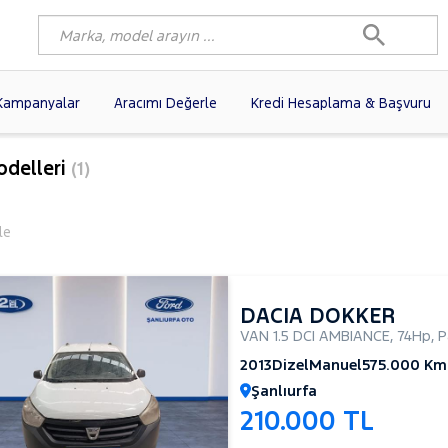
Kampanyalar
Aracımı Değerle
Kredi Hesaplama & Başvuru
3)
FIAT
(102)
RENAULT
(80)
odelleri
(1)
AGEN
(61)
OPEL
(56)
PEUGEOT
(38)
N
(19)
DACIA
(16)
HYUNDAI
(15)
le
(14)
VOLVO
(12)
KIA
(11)
10)
AUDI
(10)
MERCEDES-BENZ
DACIA DOKKER
VAN 1.5 DCI AMBIANCE
,
74Hp
,
P
2013
Dizel
Manuel
575.000 Km
Şanlıurfa
210.000 TL