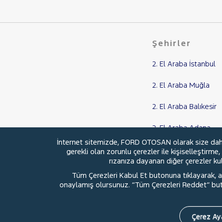
OPEL
PEUGEOT
RENAULT
Şehirler
SEAT
2. El Araba İstanbul
SKODA
SSANGYONG
2. El Araba Muğla
SUBARU
2. El Araba Balıkesir
TESLA
TOYOTA
2. El Araba Adana
TRAKTÖR
İnternet sitemizde, FORD OTOSAN olarak size daha i
2. El Araba Samsun
gerekli olan zorunlu çerezler ile kişiselleştirme
VOLKSWAGEN
rızanıza dayanan diğer çerezler kull
VOLVO
Tüm Çerezleri Kabul Et butonuna tıklayarak, aç
onaylamış olursunuz. “Tüm Çerezleri Reddet” buton
© 2026 Ford Türkiye
Ford Kurumsa
Çerez Aya