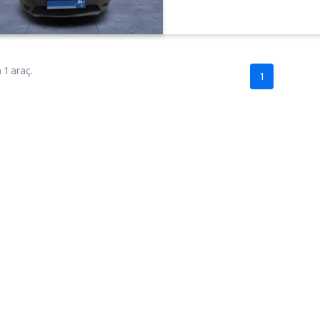
1 araç.
1