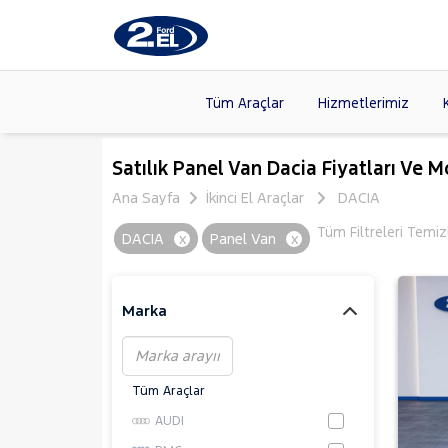
Tüm Araçlar
Hizmetlerimiz
Markalar
>
FORD
(89
Satılık Panel Van Dacia Fiyatları Ve M
VOLKSW
Ana Sayfa
İkinci El Araçlar
DACIA
Modeller
>
CITROE
Tüm Filtreleri Temiz
DACIA
x
Panel Van
x
Kasalar
>
TOYOTA
SKODA
(
Marka
Tüm Araçlar
AUDI