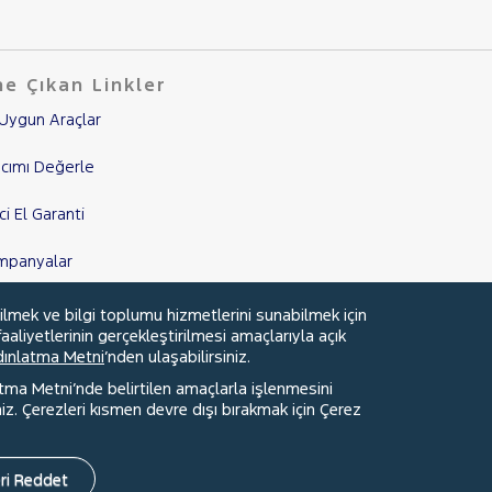
e Çıkan Linkler
Uygun Araçlar
cımı Değerle
nci El Garanti
mpanyalar
edi Hesaplama & Başvuru
ilmek ve bilgi toplumu hizmetlerini sunabilmek için
aaliyetlerinin gerçekleştirilmesi amaçlarıyla açık
ydınlatma Metni
’nden ulaşabilirsiniz.
atma Metni’nde belirtilen amaçlarla işlenmesini
z. Çerezleri kısmen devre dışı bırakmak için Çerez
Faydalı Bağlantılar
Çerez Tercihleri
ri Reddet