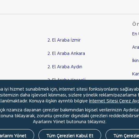
Ön
En 
2. El Araba İzmir
Ara
2. El Araba Ankara
İki
2. El Araba Aydın
Ka
2. El Araba Kocaeli
Kr
yi hizmet sunabilmek için, internet sitesi fonksiyonlarını sağlayab
Tüm Şehirler
, sitemizin daha işlevsel kılınması, sizlere yönelik reklam/pazarlama f
anılmaktadır. Konuya ilişkin ayrıntılı bilgiye
İnternet Sitesi Çerez A
ık rızanıza dayanan çerezler bakımından kişisel verilerinizin Aydınl
una tıklayarak, zorunlu çerezler dışındaki çerezleri reddedebilirsini
l
Hakkımızda
Şartlar & Kişisel Verilerin Korunması
S.S.S.
Ayarlarını Yönet butonuna tıklayınız.
rlarını Yönet
Tüm Çerezleri Kabul Et
Tüm Çerezle