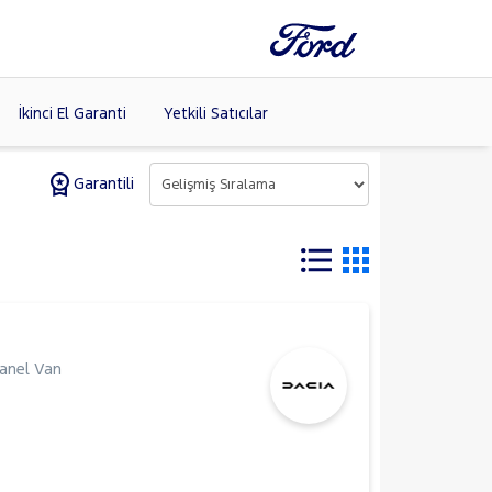
İkinci El Garanti
Yetkili Satıcılar
Garantili
Tüm Markaları
Listele >
(8)
anel Van