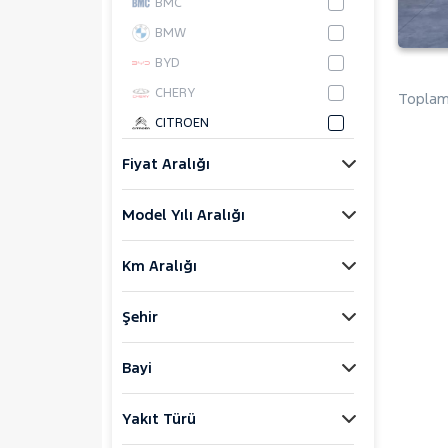
BMC
BMW
BYD
CHERY
Toplam 
CITROEN
CUPRA
Fiyat Aralığı
DACIA
Model Yılı Aralığı
DOKKER
DUSTER
Km Aralığı
LOGAN
SANDERO
Şehir
SANDERO STEPWAY
Bayi
DAIHATSU
FIAT
Yakıt Türü
FORD