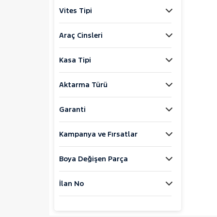
Foton
Vites Tipi
HONDA
HYUNDAI
Araç Cinsleri
ISUZU
Kasa Tipi
Iveco
Jaecoo
Aktarma Türü
JEEP
KIA
Garanti
LANCIA
Kampanya ve Fırsatlar
MAN
MERCEDES-BENZ
Boya Değişen Parça
MINI
MITSUBISHI
İlan No
MOTORSIKLET
NISSAN