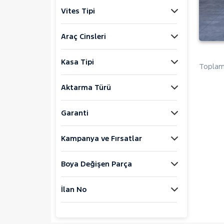
Vites Tipi
FIAT
FORD
Araç Cinsleri
Foton
HONDA
Kasa Tipi
Toplam 
HYUNDAI
Aktarma Türü
ISUZU
Iveco
Garanti
Jaecoo
JEEP
Kampanya ve Fırsatlar
KIA
Boya Değişen Parça
LANCIA
MAN
İlan No
MERCEDES-BENZ
MINI
MITSUBISHI