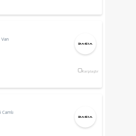
 Van
m
Karşılaştır
 Camlı