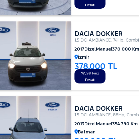
Fırsatı
DACIA DOKKER
1.5 DCI AMBIANCE
,
74Hp
,
Combi
2017
Dizel
Manuel
370.000 K
İzmir
378.000 TL
%1,99 Faiz
Fırsatı
DACIA DOKKER
1.5 DCI AMBIANCE
,
88Hp
,
Combi
2013
Dizel
Manuel
354.790 Km
Batman