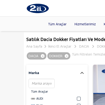
Tüm Araçlar
Hizmetlerimiz
Markalar
>
FORD
(87
Satılık Dacia Dokker Fiyatları Ve Mode
VOLKSW
Ana Sayfa
İkinci El Araçlar
DACIA
DOK
Modeller
>
HYUNDA
Tüm Filtreleri Temizl
DACIA
x
DOKKER
x
Kasalar
>
DACIA
(13
SKODA
(
Marka
Tüm Araçlar
AUDI