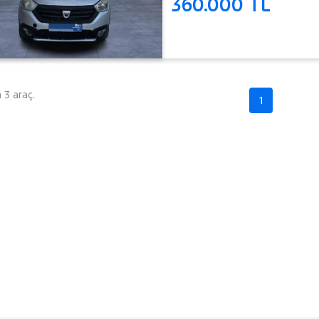
360.000 TL
3 araç.
1