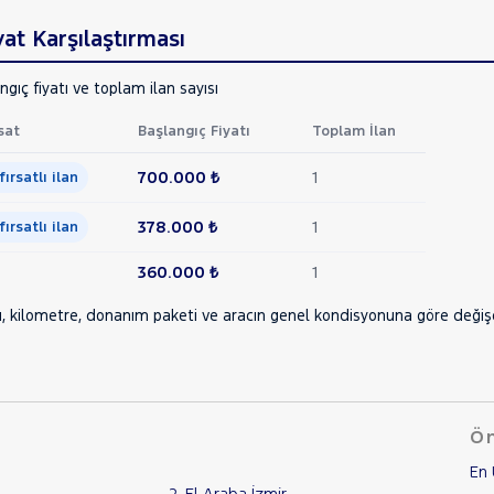
at Karşılaştırması
ngıç fiyatı ve toplam ilan sayısı
sat
Başlangıç Fiyatı
Toplam İlan
700.000 ₺
1
 fırsatlı ilan
378.000 ₺
1
 fırsatlı ilan
360.000 ₺
1
ı, kilometre, donanım paketi ve aracın genel kondisyonuna göre değişebi
Ön
En 
2. El Araba İzmir