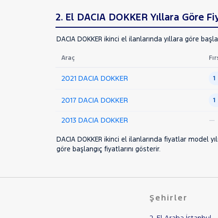
MOTORSIKLET
2. El DACIA DOKKER Yıllara Göre Fiy
NISSAN
DACIA DOKKER ikinci el ilanlarında yıllara göre başla
OPEL
PEUGEOT
Araç
Fır
RENAULT
2021 DACIA DOKKER
1
SEAT
2017 DACIA DOKKER
1
SKODA
SSANGYONG
2013 DACIA DOKKER
—
SUBARU
DACIA DOKKER ikinci el ilanlarında fiyatlar model yıl
TESLA
göre başlangıç fiyatlarını gösterir.
TOGG
TOYOTA
TRAKTÖR
Şehirler
VOLKSWAGEN
2. El Araba İstanbul