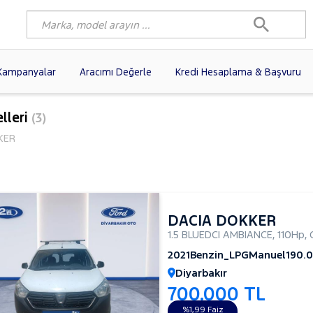
Kampanyalar
Aracımı Değerle
Kredi Hesaplama & Başvuru
9)
FIAT
(97)
RENAULT
(76)
lleri
(3)
AGEN
(56)
OPEL
(54)
PEUGEOT
(35)
KER
I
(19)
CITROEN
(17)
TOYOTA
(14)
e
)
KIA
(12)
VOLVO
(11)
9)
AUDI
(9)
NISSAN
(8)
DACIA DOKKER
1.5 BLUEDCI AMBIANCE
,
110Hp
,
2021
Benzin_LPG
Manuel
190.
Diyarbakır
700.000 TL
%1,99 Faiz