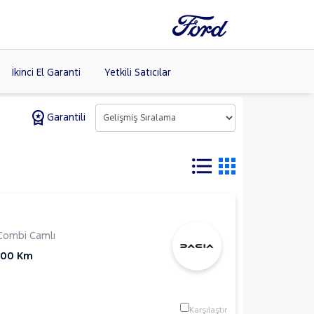
İkinci El Garanti
Yetkili Satıcılar
Garantili
Tüm Markaları
Listele >
Combi Camlı
000 Km
Karşılaştır