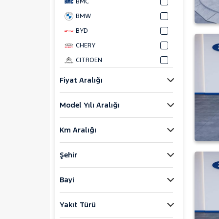
BMC
BMW
BYD
CHERY
CITROEN
CUPRA
Fiyat Aralığı
DACIA
Model Yılı Aralığı
DOKKER
1.5 BLUEDCI AMBIANCE
Km Aralığı
1.5 DCI AMBIANCE
1.5 DCI AMBIANCE
Şehir
DUSTER
LOGAN
Bayi
SANDERO
SANDERO STEPWAY
Yakıt Türü
DAIHATSU