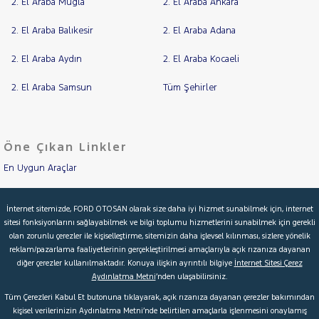
2. El Araba Muğla
2. El Araba Ankara
TOYOTA
RAMA
2. El Araba Balıkesir
2. El Araba Adana
TRAKTÖR
YAP
VOLKSWAGEN
2. El Araba Aydın
2. El Araba Kocaeli
VOLVO
2. El Araba Samsun
Tüm Şehirler
Öne Çıkan Linkler
En Uygun Araçlar
Aracımı Değerle
İnternet sitemizde, FORD OTOSAN olarak size daha iyi hizmet sunabilmek için, internet
sitesi fonksiyonlarını sağlayabilmek ve bilgi toplumu hizmetlerini sunabilmek için gerekli
İkinci El Garanti
olan zorunlu çerezler ile kişiselleştirme, sitemizin daha işlevsel kılınması, sizlere yönelik
reklam/pazarlama faaliyetlerinin gerçekleştirilmesi amaçlarıyla açık rızanıza dayanan
Kampanyalar
diğer çerezler kullanılmaktadır. Konuya ilişkin ayrıntılı bilgiye
İnternet Sitesi Çerez
Aydınlatma Metni
’nden ulaşabilirsiniz.
Kredi Hesaplama & Başvuru
Tüm Çerezleri Kabul Et butonuna tıklayarak, açık rızanıza dayanan çerezler bakımından
kişisel verilerinizin Aydınlatma Metni’nde belirtilen amaçlarla işlenmesini onaylamış