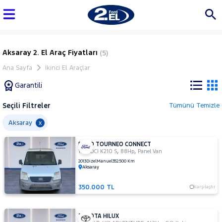
Aksaray 2. El Araç Fiyatları
(5)
Ana Sayfa
İkinci El Araçlar
Garantili
Seçili Filtreler
Tümünü Temizle
Marka
Aksaray
x
FORD TOURNEO CONNECT
Tüm
,
,
1.8 TDCI K210 S
88Hp
Panel Van
Araçlar
2013
Dizel
Manuel
352.500 Km
Aksaray
AUDI
BMC
350.000 TL
Karşılaştır
BMW
BYD
TOYOTA HILUX