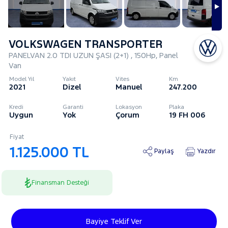
VOLKSWAGEN TRANSPORTER
PANELVAN 2.0 TDI UZUN ŞASI (2+1) , 150Hp, Panel
Van
Model Yıl
Yakıt
Vites
Km
2021
Dizel
Manuel
247.200
Kredi
Garanti
Lokasyon
Plaka
Uygun
Yok
Çorum
19 FH 006
Fiyat
1.125.000 TL
Paylaş
Yazdır
Finansman Desteği
Bayiye Teklif Ver