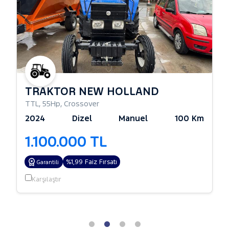
TRAKTÖR NEW HOLLAND
TTL
,
55Hp
,
Crossover
2024
Dizel
Manuel
100 Km
1.100.000 TL
%1,99 Faiz Fırsatı
Garantili
Karşılaştır