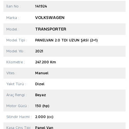
İlan No :
141924
VOLKSWAGEN
Marka :
TRANSPORTER
Model :
Model Tipi :
PANELVAN 2.0 TDI UZUN ŞASI (2+1)
Model Yılı :
2021
Kilometre :
247.200 Km
Vites :
Manuel
Yakıt Türü :
Dizel
Araç Rengi :
Beyaz
Motor Gücü :
150 (hp)
Silindir Hacmi :
2.000 (cc)
Kasa Cins Tipi :
Panel Van