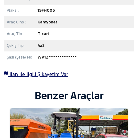
Plaka :
19FH006
Araç Cins :
Kamyonet
Araç Tip :
Ticari
Çekiş Tip:
4x2
Şasi (Şase) No :
WV1Z*************
İlan ile İlgili Şikayetim Var
Benzer Araçlar