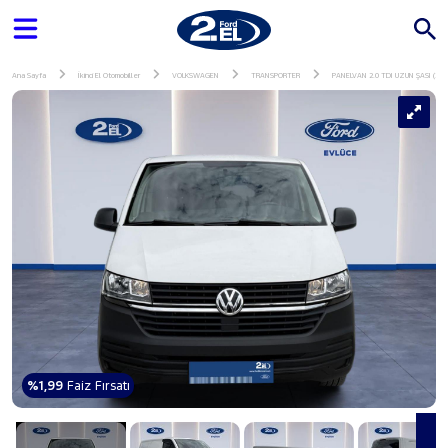
Ana Sayfa
İkinci El Otomobiller
VOLKSWAGEN
TRANSPORTER
PANELVAN 2.0 TDI UZUN ŞASI (2
%1,99
Faiz Fırsatı