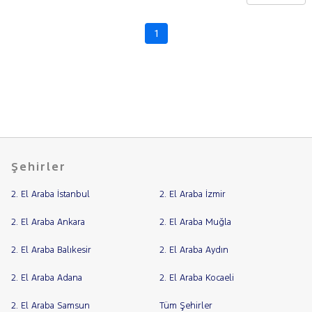
CHERY
CITROEN
1
Fiyat
CUPRA
Model
DACIA
Aralığı
DAIHATSU
Yılı
FIAT
Km
Aralığı
FORD
Aralığı
Foton
Şehirler
Şehir
HONDA
2. El Araba İstanbul
2. El Araba İzmir
HYUNDAI
Bayi
ISUZU
Yakıt
2. El Araba Ankara
2. El Araba Muğla
Iveco
2. El Araba Balıkesir
2. El Araba Aydın
Türü
Vites
Jaecoo
2. El Araba Adana
2. El Araba Kocaeli
JEEP
Tipi
Araç
KIA
2. El Araba Samsun
Tüm Şehirler