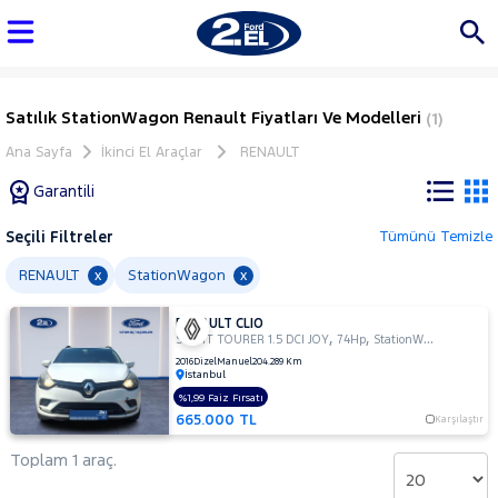
Satılık StationWagon Renault Fiyatları Ve Modelleri
(1)
Ana Sayfa
İkinci El Araçlar
RENAULT
Garantili
Seçili Filtreler
Tümünü Temizle
Marka
RENAULT
StationWagon
x
x
RENAULT CLIO
Tüm
,
,
SPORT TOURER 1.5 DCI JOY
74Hp
StationWagon
Araçlar
2016
Dizel
Manuel
204.289 Km
İstanbul
AUDI
%1,99 Faiz Fırsatı
BMC
665.000 TL
Karşılaştır
BMW
Toplam 1 araç.
BYD