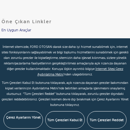
LANCIA
Cinsleri
Kasa
MAN
MERCEDES-
Öne Çıkan Linkler
Tipi
Aktarma
BENZ
MINI
En Uygun Araçlar
Türü
MITSUBISHI
Aracımı Değerle
Garanti
Kampanya
İnternet sitemizde, FORD OTOSAN olarak size daha iyi hizmet sunabilmek için, internet
MOTORSIKLET
sitesi fonksiyonlarını sağlayabilmek ve bilgi toplumu hizmetlerini sunabilmek için gerekli
İkinci El Garanti
NISSAN
olan zorunlu çerezler ile kişiselleştirme, sitemizin daha işlevsel kılınması, sizlere yönelik
ve
Boya
reklam/pazarlama faaliyetlerinin gerçekleştirilmesi amaçlarıyla açık rızanıza dayanan
OPEL
Kampanyalar
diğer çerezler kullanılmaktadır. Konuya ilişkin ayrıntılı bilgiye
İnternet Sitesi Çerez
Fırsatlar
PEUGEOT
Aydınlatma Metni
’nden ulaşabilirsiniz.
Değişen
Kredi Hesaplama & Başvuru
RENAULT
Tüm Çerezleri Kabul Et butonuna tıklayarak, açık rızanıza dayanan çerezler bakımından
İlan
Parça
kişisel verilerinizin Aydınlatma Metni’nde belirtilen amaçlarla işlenmesini onaylamış
AUSTRAL
olursunuz. “Tüm Çerezleri Reddet” butonuna tıklayarak, zorunlu çerezler dışındaki
No
© 2026 Ford Türkiye
Ford Kurumsal
Hakkımızda
CAPTUR
çerezleri reddedebilirsiniz. Çerezleri kısmen devre dışı bırakmak için Çerez Ayarlarını Yönet
butonuna tıklayınız.
Şartlar & Kişisel Verilerin Korunması
S.S.S.
Faydalı Bağlantılar
CLIO
EXPRESS
Çerez Tercihleri
Çerez Ayarlarını Yönet
Tüm Çerezleri Kabul Et
Tüm Çerezleri Reddet
COMBI
Express