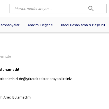
Kampanyalar
Aracımı Değerle
Kredi Hesaplama & Başvuru
3)
FIAT
(102)
RENAULT
(80)
AGEN
(61)
OPEL
(56)
PEUGEOT
(38)
N
(19)
DACIA
(16)
HYUNDAI
(15)
Temizle
(14)
VOLVO
(12)
KIA
(11)
10)
AUDI
(10)
MERCEDES-BENZ
ulunamadı!
iterlerinizi değiştirerek tekrar arayabilirsiniz.
ım Aracı Bulamadım