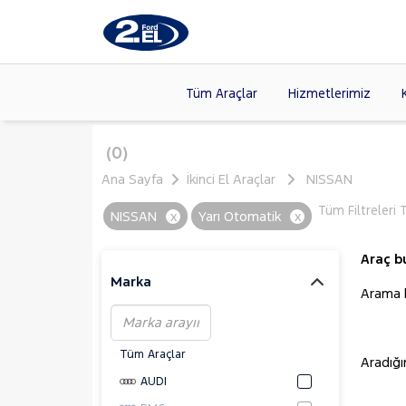
Tüm Araçlar
Hizmetlerimiz
Markalar
>
FORD
(89
(0)
VOLKSW
Ana Sayfa
İkinci El Araçlar
NISSAN
Modeller
>
CITROE
Tüm Filtreleri 
NISSAN
x
Yarı Otomatik
x
Kasalar
>
TOYOTA
SKODA
(
Araç b
Marka
Arama kr
Tüm Araçlar
Aradığ
AUDI