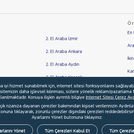
Ön
En 
2. El Araba İzmir
Ara
2. El Araba Ankara
İki
2. El Araba Aydın
Ka
2. El Araba Kocaeli
Kr
yi hizmet sunabilmek için, internet sitesi fonksiyonlarını sağlayab
Tüm Şehirler
, sitemizin daha işlevsel kılınması, sizlere yönelik reklam/pazarlama f
anılmaktadır. Konuya ilişkin ayrıntılı bilgiye
İnternet Sitesi Çerez A
ık rızanıza dayanan çerezler bakımından kişisel verilerinizin Aydınl
una tıklayarak, zorunlu çerezler dışındaki çerezleri reddedebilirsini
l
Hakkımızda
Şartlar & Kişisel Verilerin Korunması
S.S.S.
Ayarlarını Yönet butonuna tıklayınız.
rlarını Yönet
Tüm Çerezleri Kabul Et
Tüm Çerezle