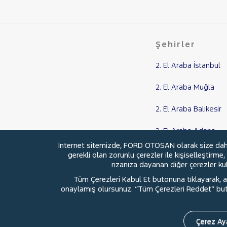
RENAULT
SEAT
SKODA
Şehirler
SSANGYONG
2. El Araba İstanbul
SUBARU
TESLA
2. El Araba Muğla
TOYOTA
2. El Araba Balıkesir
TRAKTÖR
VOLKSWAGEN
2. El Araba Adana
VOLVO
İnternet sitemizde, FORD OTOSAN olarak size daha i
2. El Araba Samsun
gerekli olan zorunlu çerezler ile kişiselleştirme
rızanıza dayanan diğer çerezler kull
Tüm Çerezleri Kabul Et butonuna tıklayarak, aç
onaylamış olursunuz. “Tüm Çerezleri Reddet” buton
© 2026 Ford Türkiye
Ford Kurumsa
Çerez Aya