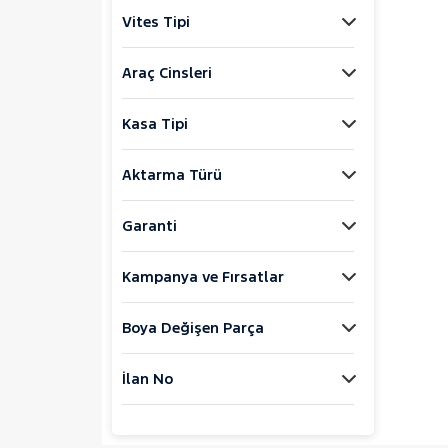
Jaecoo
Vites Tipi
JEEP
KIA
Araç Cinsleri
LANCIA
Kasa Tipi
MAN
MERCEDES-BENZ
Aktarma Türü
MINI
MITSUBISHI
Garanti
MOTORSIKLET
Kampanya ve Fırsatlar
NISSAN
JUKE
Boya Değişen Parça
QASHQAI
TOWNSTAR
İlan No
OPEL
PEUGEOT