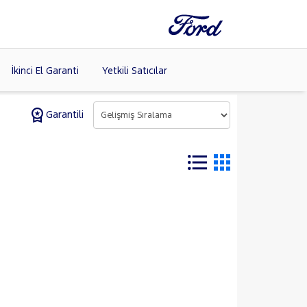
İkinci El Garanti
Yetkili Satıcılar
Garantili
Tüm Markaları
Listele >
(8)