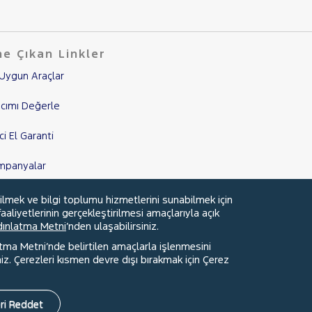
e Çıkan Linkler
Uygun Araçlar
cımı Değerle
nci El Garanti
mpanyalar
edi Hesaplama & Başvuru
ilmek ve bilgi toplumu hizmetlerini sunabilmek için
aaliyetlerinin gerçekleştirilmesi amaçlarıyla açık
ydınlatma Metni
’nden ulaşabilirsiniz.
atma Metni’nde belirtilen amaçlarla işlenmesini
z. Çerezleri kısmen devre dışı bırakmak için Çerez
Faydalı Bağlantılar
Çerez Tercihleri
ri Reddet