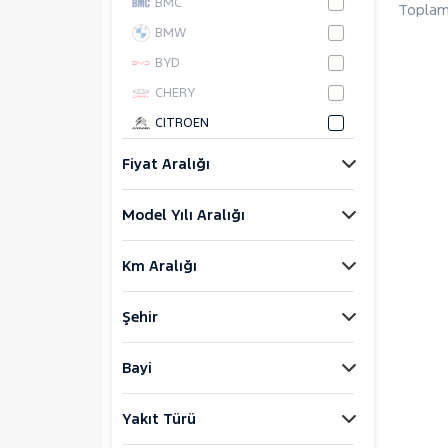
BMC
Toplam
BMW
BYD
CHERY
CITROEN
CUPRA
Fiyat Aralığı
DACIA
Model Yılı Aralığı
DAIHATSU
FIAT
Km Aralığı
FORD
Foton
Şehir
HONDA
HYUNDAI
Bayi
ISUZU
Yakıt Türü
Iveco