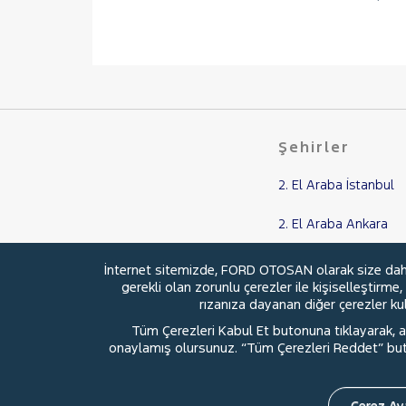
Şehirler
2. El Araba İstanbul
2. El Araba Ankara
2. El Araba Balıkesir
İnternet sitemizde, FORD OTOSAN olarak size daha i
gerekli olan zorunlu çerezler ile kişiselleştirme
2. El Araba Adana
rızanıza dayanan diğer çerezler kull
Tüm Çerezleri Kabul Et butonuna tıklayarak, aç
2. El Araba Samsun
onaylamış olursunuz. “Tüm Çerezleri Reddet” buton
Çerez Aya