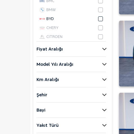
BMC
BMW
BYD
CHERY
CITROEN
CUPRA
Fiyat Aralığı
DACIA
Model Yılı Aralığı
DAIHATSU
FIAT
Km Aralığı
FORD
Foton
Şehir
HONDA
HYUNDAI
Bayi
ISUZU
Yakıt Türü
Iveco