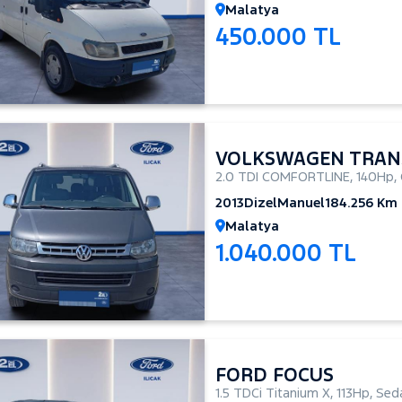
Malatya
450.000 TL
VOLKSWAGEN TRAN
2.0 TDI COMFORTLINE
,
140Hp
,
2013
Dizel
Manuel
184.256 Km
Malatya
1.040.000 TL
FORD FOCUS
1.5 TDCi Titanium X
,
113Hp
,
Sed