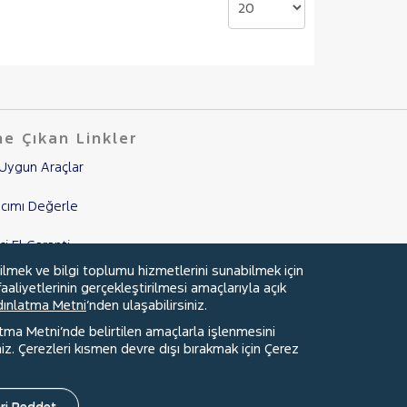
e Çıkan Linkler
Uygun Araçlar
cımı Değerle
nci El Garanti
ilmek ve bilgi toplumu hizmetlerini sunabilmek için
mpanyalar
aaliyetlerinin gerçekleştirilmesi amaçlarıyla açık
ydınlatma Metni
’nden ulaşabilirsiniz.
edi Hesaplama & Başvuru
atma Metni’nde belirtilen amaçlarla işlenmesini
z. Çerezleri kısmen devre dışı bırakmak için Çerez
ri Reddet