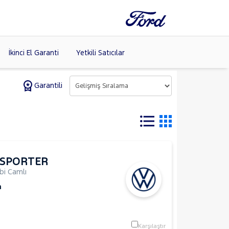
İkinci El Garanti
Yetkili Satıcılar
Garantili
Tüm Markaları
Listele >
SPORTER
i Camlı
m
Karşılaştır