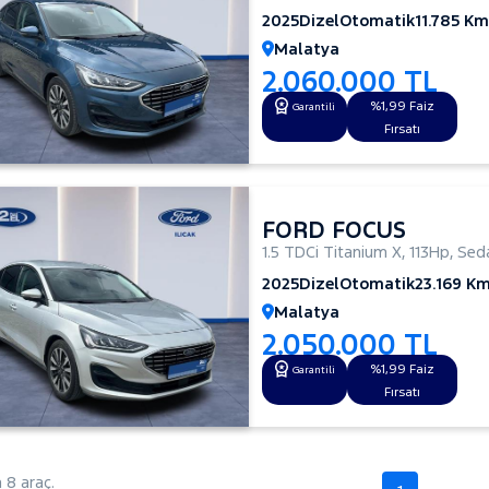
2025
Dizel
Otomatik
11.785 Km
Malatya
2.060.000 TL
%1,99 Faiz
Garantili
Fırsatı
FORD FOCUS
1.5 TDCi Titanium X
,
113Hp
,
Sed
2025
Dizel
Otomatik
23.169 K
Malatya
2.050.000 TL
%1,99 Faiz
Garantili
Fırsatı
8 araç.