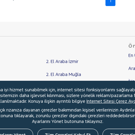
1
Ön
En 
2. El Araba İzmir
Ara
2. El Araba Muğla
İki
2. El Araba Aydın
yi hizmet sunabilmek için, internet sitesi fonksiyonlarını sağlayab
Ka
, sitemizin daha işlevsel kılınması, sizlere yönelik reklam/pazarlama f
2. El Araba Kocaeli
anılmaktadır. Konuya ilişkin ayrıntılı bilgiye
İnternet Sitesi Çerez A
Kr
ık rızanıza dayanan çerezler bakımından kişisel verilerinizin Aydınl
Tüm Şehirler
una tıklayarak, zorunlu çerezler dışındaki çerezleri reddedebilirsini
Ayarlarını Yönet butonuna tıklayınız.
rlarını Yönet
Tüm Çerezleri Kabul Et
Tüm Çerezle