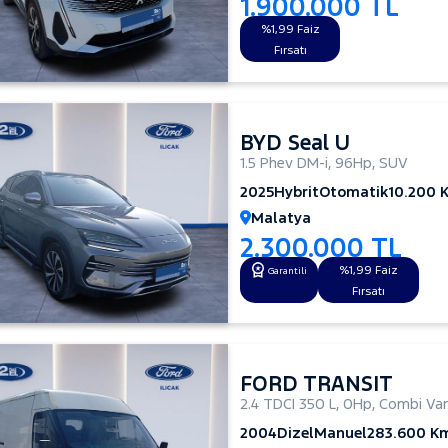
1.900.000 TL
%1,99 Faiz
Fırsatı
BYD Seal U
1.5 Phev DM-i
,
96Hp
,
SUV
2025
Hybrit
Otomatik
10.200 
Malatya
2.300.000 TL
%1,99 Faiz
Garantili
Fırsatı
FORD TRANSIT
2.4 TDCI 350 L
,
0Hp
,
Combi Va
2004
Dizel
Manuel
283.600 K