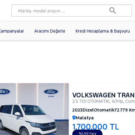
Kampanyalar
Aracımı Değerle
Kredi Hesaplama & Başvuru
80)
FIAT
(97)
RENAULT
(76)
AGEN
(56)
OPEL
(54)
PEUGEOT
(35)
I
(19)
CITROEN
(17)
TOYOTA
(14)
)
KIA
(12)
VOLVO
(11)
9)
AUDI
(9)
NISSAN
(8)
VOLKSWAGEN TRAN
2.5 TDI OTOMATIK
,
147Hp
,
Comb
2023
Dizel
Otomatik
72.779 K
Malatya
1.700.000 TL
%1,99 Faiz