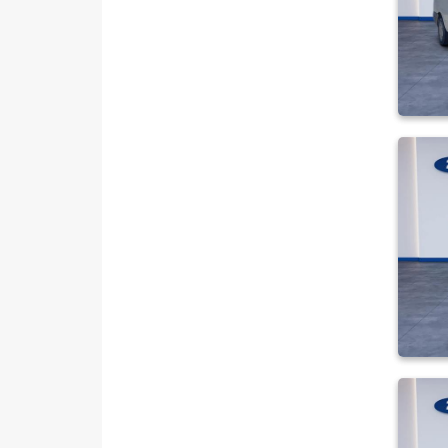
SSANGYONG
SUBARU
TESLA
TOGG
TOYOTA
TRAKTÖR
VOLKSWAGEN
VOLVO