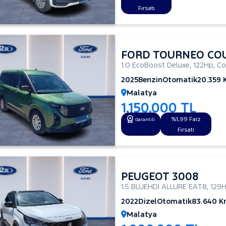
Fırsatı
FORD TOURNEO CO
1.0 EcoBoost Deluxe
,
122Hp
,
Co
2025
Benzin
Otomatik
20.359
Malatya
1.150.000 TL
%1,99 Faiz
Garantili
Fırsatı
PEUGEOT 3008
1.5 BLUEHDI ALLURE EAT8
,
129
2022
Dizel
Otomatik
83.640 
Malatya