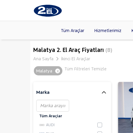
Tüm Araçlar
Hizmetlerimiz
Markalar
>
FORD
(8
Malatya 2. El Araç Fiyatları
(8)
VOLKSW
Ana Sayfa
İkinci El Araçlar
Modeller
>
HYUNDA
Tüm Filtreleri Temizle
Malatya
x
Kasalar
>
DACIA
(13
SKODA
(
Marka
Tüm Araçlar
AUDI