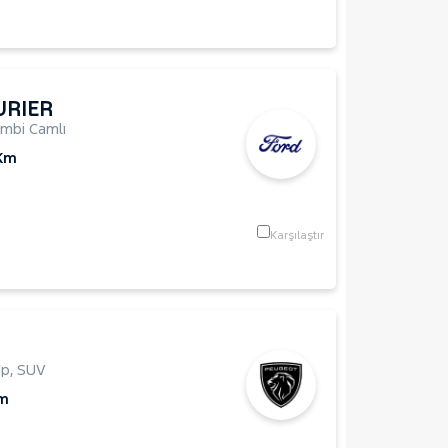
URIER
mbi Camlı
 Km
Karşılaştır
Hp
,
SUV
Km