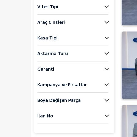
Jaecoo
Vites Tipi
JEEP
KIA
Araç Cinsleri
LANCIA
Kasa Tipi
MAN
MERCEDES-BENZ
Aktarma Türü
MINI
MITSUBISHI
Garanti
MOTORSIKLET
Kampanya ve Fırsatlar
NISSAN
OPEL
Boya Değişen Parça
PEUGEOT
RENAULT
İlan No
SEAT
SKODA