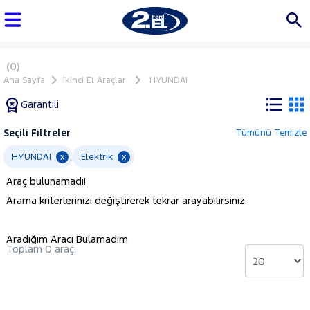
(0)
Ana Sayfa
İkinci El Araçlar
HYUNDAI
Garantili
Seçili Filtreler
Tümünü Temizle
Marka
HYUNDAI
Elektrik
x
x
Araç bulunamadı!
Tüm
Arama kriterlerinizi değiştirerek tekrar arayabilirsiniz.
Araçlar
AUDI
Aradığım Aracı Bulamadım
BMC
Toplam 0 araç.
BMW
BYD
CHERY