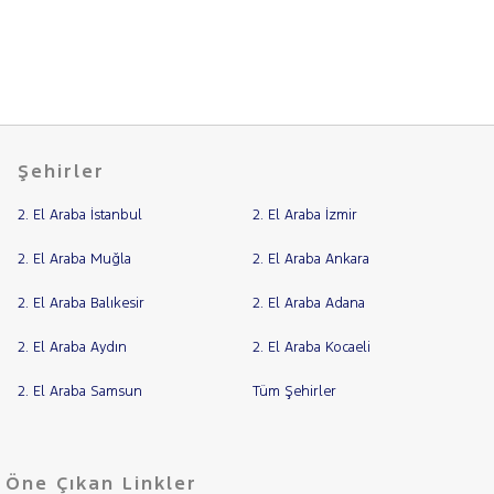
CITROEN
Fiyat
CUPRA
Model
DACIA
Aralığı
DAIHATSU
Yılı
FIAT
Km
Şehirler
Aralığı
FORD
Aralığı
2. El Araba İstanbul
2. El Araba İzmir
Foton
Şehir
HONDA
2. El Araba Muğla
2. El Araba Ankara
HYUNDAI
Bayi
2. El Araba Balıkesir
2. El Araba Adana
STARIA
Yakıt
ACCENT
2. El Araba Aydın
2. El Araba Kocaeli
BLUE
Türü
Vites
BAYON
2. El Araba Samsun
Tüm Şehirler
H
H
Tipi
Araç
100
Öne Çıkan Linkler
I10