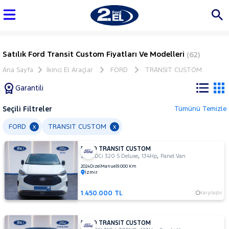
Satılık Ford Transit Custom Fiyatları Ve Modelleri
(62)
Ana Sayfa
İkinci El Araçlar
FORD
TRANSIT CUSTOM
Garantili
Seçili Filtreler
Tümünü Temizle
Marka
FORD
TRANSIT CUSTOM
x
x
FORD TRANSIT CUSTOM
Tüm
,
,
2.0 TDCi 320 S Deluxe
134Hp
Panel Van
Araçlar
2024
Dizel
Manuel
9.000 Km
İzmir
AUDI
BMC
1.450.000 TL
Karşılaştır
BMW
BYD
FORD TRANSIT CUSTOM