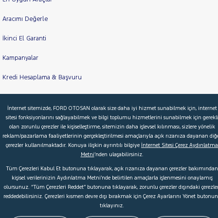
Aracımı Değerle
İkinci El Garanti
Kampanyalar
Kredi Hesaplama & Başvuru
İnternet sitemizde, FORD OTOSAN olarak size daha iyi hizmet sunabilmek için, internet
© 2026 Ford Türkiye
Ford Kurumsal
Hakkımızda
sitesi fonksiyonlarını sağlayabilmek ve bilgi toplumu hizmetlerini sunabilmek için gerekl
olan zorunlu çerezler ile kişiselleştirme, sitemizin daha işlevsel kılınması, sizlere yönelik
Şartlar & Kişisel Verilerin Korunması
S.S.S.
Faydalı Bağlantılar
reklam/pazarlama faaliyetlerinin gerçekleştirilmesi amaçlarıyla açık rızanıza dayanan diğ
Çerez Tercihleri
çerezler kullanılmaktadır. Konuya ilişkin ayrıntılı bilgiye
İnternet Sitesi Çerez Aydınlatma
Metni
’nden ulaşabilirsiniz.
Tüm Çerezleri Kabul Et butonuna tıklayarak, açık rızanıza dayanan çerezler bakımından
kişisel verilerinizin Aydınlatma Metni’nde belirtilen amaçlarla işlenmesini onaylamış
olursunuz. “Tüm Çerezleri Reddet” butonuna tıklayarak, zorunlu çerezler dışındaki çerezler
reddedebilirsiniz. Çerezleri kısmen devre dışı bırakmak için Çerez Ayarlarını Yönet butonu
tıklayınız.