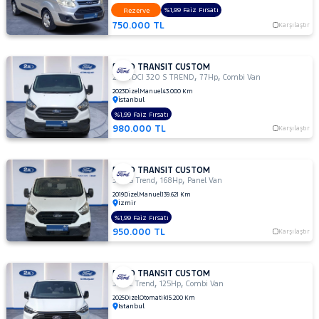
310 L
%1,99 Faiz Fırsatı
Rezerve
TREND
750.000 TL
Karşılaştır
2.2
TDCI
310 S
FORD TRANSIT CUSTOM
,
,
DELUX
2.0 TDCI 320 S TREND
77Hp
Combi Van
2023
Dizel
Manuel
43.000 Km
2.2
İstanbul
TDCI
%1,99 Faiz Fırsatı
310 S
980.000 TL
Karşılaştır
TREND
310
S
FORD TRANSIT CUSTOM
,
,
340 S Trend
168Hp
Panel Van
320 L
2019
Dizel
Manuel
139.621 Km
Trend
İzmir
320 S
%1,99 Faiz Fırsatı
DELUXE
950.000 TL
Karşılaştır
320L
2.0L
EcoBlue
FORD TRANSIT CUSTOM
,
,
320 L Trend
125Hp
Combi Van
Deluxe
2025
Dizel
Otomatik
15.200 Km
340 L
İstanbul
Trend