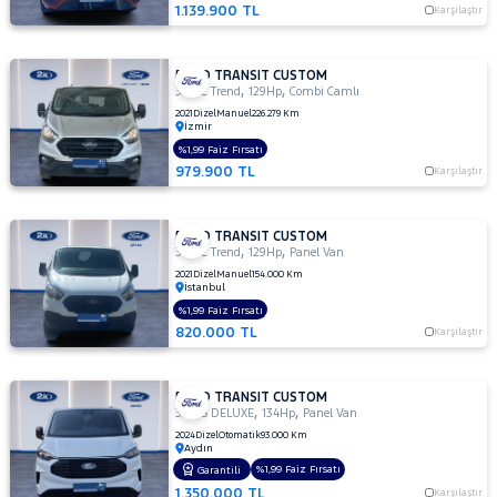
MERCEDES-
1.139.900 TL
Karşılaştır
BENZ
MINI
FORD TRANSIT CUSTOM
,
,
MITSUBISHI
320 L Trend
129Hp
Combi Camlı
2021
Dizel
Manuel
226.279 Km
MOTORSIKLET
İzmir
%1,99 Faiz Fırsatı
NISSAN
979.900 TL
Karşılaştır
OPEL
PEUGEOT
FORD TRANSIT CUSTOM
,
,
340 L Trend
129Hp
Panel Van
RENAULT
2021
Dizel
Manuel
154.000 Km
SEAT
İstanbul
%1,99 Faiz Fırsatı
SKODA
820.000 TL
Karşılaştır
SSANGYONG
SUBARU
FORD TRANSIT CUSTOM
,
,
320 S DELUXE
134Hp
Panel Van
TESLA
2024
Dizel
Otomatik
93.000 Km
Aydın
TOYOTA
%1,99 Faiz Fırsatı
Garantili
TRAKTÖR
1.350.000 TL
Karşılaştır