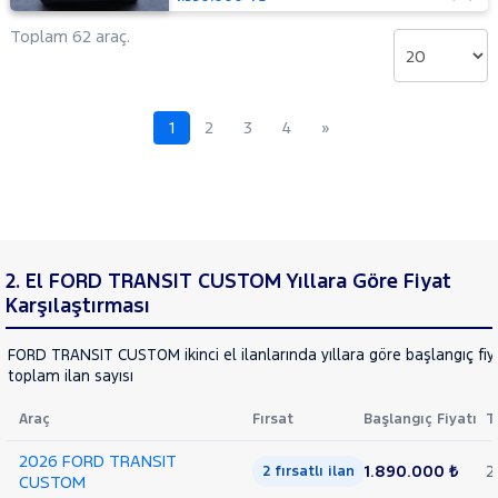
VOLKSWAGEN
Toplam 62 araç.
VOLVO
1
2
3
4
»
2. El FORD TRANSIT CUSTOM Yıllara Göre Fiyat
Karşılaştırması
FORD TRANSIT CUSTOM ikinci el ilanlarında yıllara göre başlangıç fiy
toplam ilan sayısı
Araç
Fırsat
Başlangıç Fiyatı
T
2026 FORD TRANSIT
1.890.000 ₺
2
2 fırsatlı ilan
CUSTOM