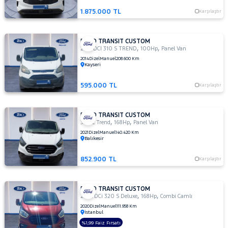
340 S
1.875.000 TL
Karşılaştır
Trend
340L
2.0L
FORD TRANSIT CUSTOM
,
,
2.2 TDCI 310 S TREND
100Hp
Panel Van
EcoBlue
2014
Dizel
Manuel
208.600 Km
Upgrade
Kayseri
Trend
Foton
595.000 TL
Karşılaştır
HONDA
FORD TRANSIT CUSTOM
HYUNDAI
,
,
320 L Trend
168Hp
Panel Van
ISUZU
2021
Dizel
Manuel
140.420 Km
Balıkesir
Iveco
852.900 TL
Karşılaştır
Jaecoo
JEEP
FORD TRANSIT CUSTOM
KIA
,
,
2.0 TDCi 320 S Deluxe
168Hp
Combi Camlı
LANCIA
2020
Dizel
Manuel
111.958 Km
İstanbul
MAN
%1,99 Faiz Fırsatı