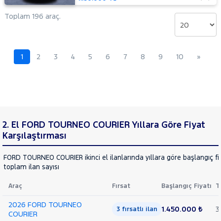
MOTORSIKLET
NISSAN
Toplam 196 araç.
OPEL
PEUGEOT
1
2
3
4
5
6
7
8
9
10
»
RENAULT
SEAT
SKODA
SSANGYONG
SUBARU
2. El FORD TOURNEO COURIER Yıllara Göre Fiyat
TESLA
Karşılaştırması
TOGG
FORD TOURNEO COURIER ikinci el ilanlarında yıllara göre başlangıç fi
TOYOTA
toplam ilan sayısı
TRAKTÖR
Araç
Fırsat
Başlangıç Fiyatı
T
VOLKSWAGEN
2026 FORD TOURNEO
VOLVO
1.450.000 ₺
3
3 fırsatlı ilan
COURIER