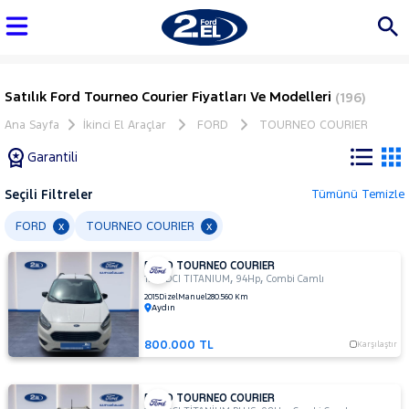
Satılık Ford Tourneo Courier Fiyatları Ve Modelleri
(196)
Ana Sayfa
İkinci El Araçlar
FORD
TOURNEO COURIER
Garantili
Seçili Filtreler
Tümünü Temizle
Marka
FORD
TOURNEO COURIER
x
x
FORD TOURNEO COURIER
Tüm
,
,
1.6 TDCI TITANIUM
94Hp
Combi Camlı
Araçlar
2015
Dizel
Manuel
280.560 Km
Aydın
AUDI
BMC
800.000 TL
Karşılaştır
BMW
BYD
FORD TOURNEO COURIER