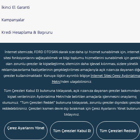
İkinci El Garanti
Kampanyalar
Kredi Hesaplama & Başvuru
İnternet sitemizde, FORD OTOSAN olarak size daha iyi hizmet sunabilmek için, internet
© 2026 Ford Türkiye
Ford Kurumsal
Hakkımızda
sitesi fonksiyonlarını sağlayabilmek ve bilgi toplumu hizmetlerini sunabilmek için gerekl
olan zorunlu çerezler ile kişiselleştirme, sitemizin daha işlevsel kılınması, sizlere yönelik
Şartlar & Kişisel Verilerin Korunması
S.S.S.
Faydalı Bağlantılar
reklam/pazarlama faaliyetlerinin gerçekleştirilmesi amaçlarıyla açık rızanıza dayanan diğ
Çerez Tercihleri
çerezler kullanılmaktadır. Konuya ilişkin ayrıntılı bilgiye
İnternet Sitesi Çerez Aydınlatma
Metni
’nden ulaşabilirsiniz.
Tüm Çerezleri Kabul Et butonuna tıklayarak, açık rızanıza dayanan çerezler bakımından
kişisel verilerinizin Aydınlatma Metni’nde belirtilen amaçlarla işlenmesini onaylamış
olursunuz. “Tüm Çerezleri Reddet” butonuna tıklayarak, zorunlu çerezler dışındaki çerezler
reddedebilirsiniz. Çerezleri kısmen devre dışı bırakmak için Çerez Ayarlarını Yönet butonu
tıklayınız.
Çerez Ayarlarını Yönet
Tüm Çerezleri Kabul Et
Tüm Çerezleri Reddet