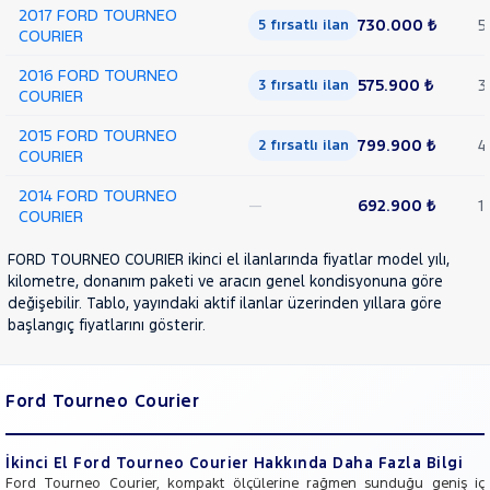
2017 FORD TOURNEO
730.000 ₺
5
5 fırsatlı ilan
COURIER
2016 FORD TOURNEO
575.900 ₺
3
3 fırsatlı ilan
COURIER
2015 FORD TOURNEO
799.900 ₺
4
2 fırsatlı ilan
COURIER
2014 FORD TOURNEO
—
692.900 ₺
1
COURIER
FORD TOURNEO COURIER ikinci el ilanlarında fiyatlar model yılı,
kilometre, donanım paketi ve aracın genel kondisyonuna göre
değişebilir. Tablo, yayındaki aktif ilanlar üzerinden yıllara göre
başlangıç fiyatlarını gösterir.
Ford Tourneo Courier
İkinci El Ford Tourneo Courier Hakkında Daha Fazla Bilgi
Ford Tourneo Courier, kompakt ölçülerine rağmen sunduğu geniş iç