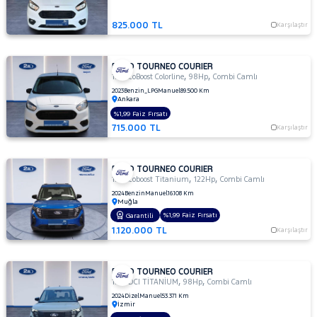
TDCI
BLACK
825.000 TL
Karşılaştır
LINE
1.5
TDCI
FORD TOURNEO COURIER
,
,
1.0 EcoBoost Colorline
98Hp
Combi Camlı
DELUX
2023
Benzin_LPG
Manuel
89.500 Km
1.5
Ankara
TDCI
%1,99 Faiz Fırsatı
DELUXE
715.000 TL
Karşılaştır
1.5 TDCI
TITANIUM
PLUS
FORD TOURNEO COURIER
,
,
1.0 Ecoboost Titanium
122Hp
Combi Camlı
1.5 TDCI
2024
Benzin
Manuel
16.108 Km
TİTANİUM
Muğla
1.5 TDCI
%1,99 Faiz Fırsatı
Garantili
TİTANİUM
1.120.000 TL
Karşılaştır
PLUS
1.5
TDCI
FORD TOURNEO COURIER
,
,
1.5 TDCI TİTANİUM
98Hp
Combi Camlı
TREND
2024
Dizel
Manuel
53.371 Km
1.5
İzmir
TDCi