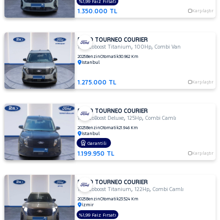
%1,99 Faiz Fırsatı
Delux
1.350.000 TL
Karşılaştır
1.5TDCI
KOMBI
E6.2
FORD TOURNEO COURIER
,
,
1.0 Ecoboost Titanium
100Hp
Combi Van
TITANIUM
100 HP
2025
Benzin
Otomatik
30.962 Km
İstanbul
1.6 TDCI
TITANIUM
1.275.000 TL
Karşılaştır
1.6 TDCI
TITANIUM
PLUS
FORD TOURNEO COURIER
,
,
1.0 EcoBoost Deluxe
125Hp
Combi Camlı
MCA 1.5
2025
Benzin
Otomatik
21.946 Km
TDCI 95
İstanbul
PS
Garantili
Titanıum
1.199.950 TL
Karşılaştır
TOURNEO
Plus
COURIER
TOURNEO
FORD TOURNEO COURIER
JOURNEY
,
,
1.0 Ecoboost Titanium
122Hp
Combi Camlı
CUSTOM
2025
Benzin
Otomatik
23.524 Km
TRANSIT
İzmir
TRANSIT
%1,99 Faiz Fırsatı