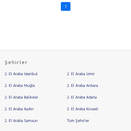
SEAT
1
RAMA
SKODA
YAP
SSANGYONG
SUBARU
TESLA
TOGG
TOYOTA
Şehirler
TRAKTÖR
2. El Araba İstanbul
2. El Araba İzmir
VOLKSWAGEN
VOLVO
2. El Araba Muğla
2. El Araba Ankara
2. El Araba Balıkesir
2. El Araba Adana
2. El Araba Aydın
2. El Araba Kocaeli
2. El Araba Samsun
Tüm Şehirler