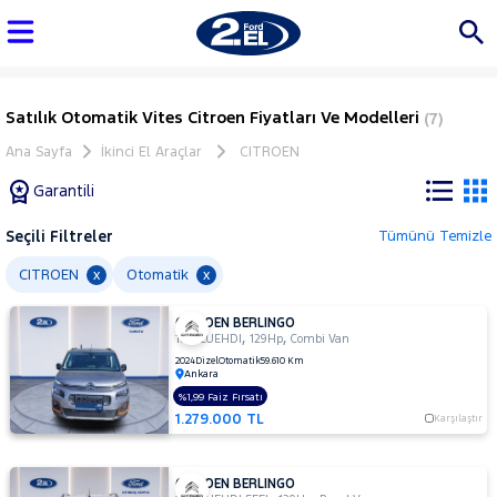
Satılık Otomatik Vites Citroen Fiyatları Ve Modelleri
(7)
Ana Sayfa
İkinci El Araçlar
CITROEN
Garantili
Seçili Filtreler
Tümünü Temizle
Marka
CITROEN
Otomatik
x
x
CITROEN BERLINGO
Tüm
,
,
1.5 BLUEHDI
129Hp
Combi Van
Araçlar
2024
Dizel
Otomatik
59.610 Km
Ankara
AUDI
%1,99 Faiz Fırsatı
BMC
1.279.000 TL
Karşılaştır
BMW
BYD
CITROEN BERLINGO