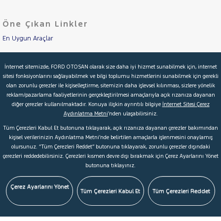
Öne Çıkan Linkler
En Uygun Araçlar
Aracımı Değerle
İnternet sitemizde, FORD OTOSAN olarak size daha iyi hizmet sunabilmek için, internet
sitesi fonksiyonlarını sağlayabilmek ve bilgi toplumu hizmetlerini sunabilmek için gerekli
İkinci El Garanti
olan zorunlu çerezler ile kişiselleştirme, sitemizin daha işlevsel kılınması, sizlere yönelik
reklam/pazarlama faaliyetlerinin gerçekleştirilmesi amaçlarıyla açık rızanıza dayanan
Kampanyalar
diğer çerezler kullanılmaktadır. Konuya ilişkin ayrıntılı bilgiye
İnternet Sitesi Çerez
Aydınlatma Metni
’nden ulaşabilirsiniz.
Kredi Hesaplama & Başvuru
Tüm Çerezleri Kabul Et butonuna tıklayarak, açık rızanıza dayanan çerezler bakımından
kişisel verilerinizin Aydınlatma Metni’nde belirtilen amaçlarla işlenmesini onaylamış
olursunuz. “Tüm Çerezleri Reddet” butonuna tıklayarak, zorunlu çerezler dışındaki
© 2026 Ford Türkiye
Ford Kurumsal
Hakkımızda
çerezleri reddedebilirsiniz. Çerezleri kısmen devre dışı bırakmak için Çerez Ayarlarını Yönet
butonuna tıklayınız.
Şartlar & Kişisel Verilerin Korunması
S.S.S.
Faydalı Bağlantılar
Çerez Tercihleri
Çerez Ayarlarını Yönet
Tüm Çerezleri Kabul Et
Tüm Çerezleri Reddet