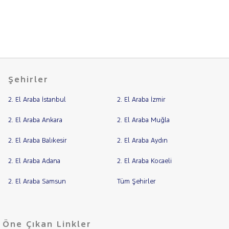
U
CHERY
Fiyat
CITROEN
Model
Aralığı
CUPRA
Yılı
DACIA
Km
DAIHATSU
Şehirler
Aralığı
FIAT
Aralığı
2. El Araba İstanbul
2. El Araba İzmir
FORD
Şehir
Foton
2. El Araba Ankara
2. El Araba Muğla
HONDA
Bayi
2. El Araba Balıkesir
2. El Araba Aydın
HYUNDAI
Yakıt
2. El Araba Adana
2. El Araba Kocaeli
ISUZU
Türü
Vites
Iveco
2. El Araba Samsun
Tüm Şehirler
Jaecoo
Tipi
Araç
JEEP
Öne Çıkan Linkler
KIA