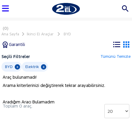
(0)
Ana Sayfa
İkinci El Araçlar
BYD
Garantili
Seçili Filtreler
Tümünü Temizle
Marka
BYD
Elektrik
x
x
Araç bulunamadı!
Tüm
Arama kriterlerinizi değiştirerek tekrar arayabilirsiniz.
Araçlar
AUDI
Aradığım Aracı Bulamadım
BMC
Toplam 0 araç.
BMW
BYD
Seal