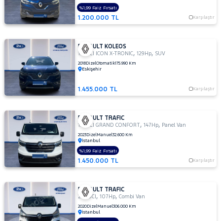
%1,99 Faiz Fırsatı
TESLA
1.200.000 TL
Karşılaştır
TOGG
TOYOTA
RENAULT KOLEOS
,
,
1.6 DCI ICON X-TRONIC
129Hp
SUV
TRAKTÖR
2018
Dizel
Otomatik
175.990 Km
VOLKSWAGEN
Eskişehir
VOLVO
1.455.000 TL
Karşılaştır
RENAULT TRAFIC
,
,
1.6 DCI GRAND CONFORT
147Hp
Panel Van
2023
Dizel
Manuel
32.600 Km
İstanbul
%1,99 Faiz Fırsatı
1.450.000 TL
Karşılaştır
RENAULT TRAFIC
,
,
2.0 DCI
107Hp
Combi Van
2020
Dizel
Manuel
306.000 Km
İstanbul