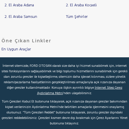
2. El Araba Adana
2. El Araba Kocaeli
2. El Araba Samsun
Tüm Şehirler
Öne Çıkan Linkler
En Uygun Araçlar
Aracımı Değerle
İnternet sitemizde, FORD OTOSAN olarak size daha iyi hizmet sunabilmek için, internet
sitesi fonksiyonlarını sağlayabilmek ve bilgi toplumu hizmetlerini sunabilmek için gerekli
İkinci El Garanti
olan zorunlu çerezler ile kişiselleştirme, sitemizin daha işlevsel kılınması, sizlere yönelik
reklam/pazarlama faaliyetlerinin gerçekleştirilmesi amaçlarıyla açık rızanıza dayanan
Kampanyalar
diğer çerezler kullanılmaktadır. Konuya ilişkin ayrıntılı bilgiye
İnternet Sitesi Çerez
Aydınlatma Metni
’nden ulaşabilirsiniz.
Kredi Hesaplama & Başvuru
Tüm Çerezleri Kabul Et butonuna tıklayarak, açık rızanıza dayanan çerezler bakımından
kişisel verilerinizin Aydınlatma Metni’nde belirtilen amaçlarla işlenmesini onaylamış
olursunuz. “Tüm Çerezleri Reddet” butonuna tıklayarak, zorunlu çerezler dışındaki
© 2026 Ford Türkiye
Ford Kurumsal
Hakkımızda
çerezleri reddedebilirsiniz. Çerezleri kısmen devre dışı bırakmak için Çerez Ayarlarını Yönet
butonuna tıklayınız.
Şartlar & Kişisel Verilerin Korunması
S.S.S.
Faydalı Bağlantılar