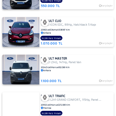
%1,99 Faiz Fırsatı
550.000 TL
Karşılaştır
RENAULT CLIO
,
,
1.5 DCI ICON EDC
88Hp
Hatchback 5 Kapı
2018
Dizel
Otomatik
38.187 Km
Ankara
%1,99 Faiz Fırsatı
1.070.000 TL
Karşılaştır
RENAULT MASTER
,
,
2.3 DCI L3H2
147Hp
Panel Van
2024
Dizel
Manuel
92.069 Km
Ankara
1.100.000 TL
Karşılaştır
RENAULT TRAFIC
,
,
1.6 DCI L2H1 GRAND CONFORT
115Hp
Panel Van
2015
Dizel
Manuel
272.083 Km
Manisa
%1,99 Faiz Fırsatı