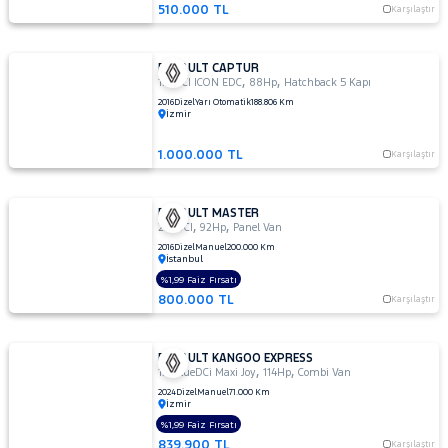
510.000 TL
Karşılaştır
RENAULT CAPTUR
,
,
1.5 DCI ICON EDC
88Hp
Hatchback 5 Kapı
2016
Dizel
Yarı Otomatik
188.806 Km
İzmir
1.000.000 TL
Karşılaştır
RENAULT MASTER
,
,
2.3 DCI
92Hp
Panel Van
2016
Dizel
Manuel
200.000 Km
İstanbul
%1,99 Faiz Fırsatı
800.000 TL
Karşılaştır
RENAULT KANGOO EXPRESS
,
,
1.5 BlueDCi Maxi Joy
114Hp
Combi Van
2024
Dizel
Manuel
71.000 Km
İzmir
%1,99 Faiz Fırsatı
839.900 TL
Karşılaştır